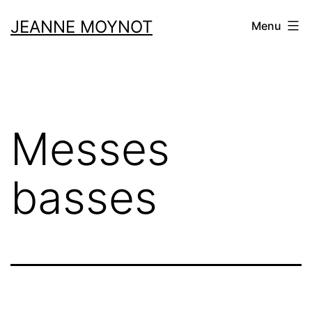
Aller
JEANNE MOYNOT
Menu
au
contenu
Messes
basses