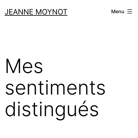
Aller
JEANNE MOYNOT
Menu
au
contenu
Mes
sentiments
distingués